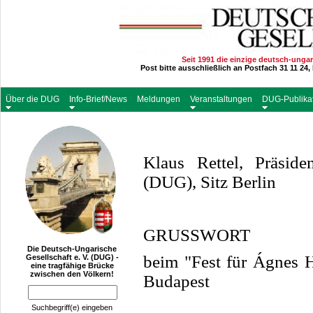
Seit 1991 die einzige deutsch-ungar
Post bitte ausschließlich an Postfach 31 11 24
Über die DUG
Info-Brief/News
Meldungen
Veranstaltungen
DUG-Publika
Klaus Rettel, Präside
(DUG), Sitz Berlin
GRUSSWORT
Die Deutsch-Ungarische
beim "Fest für Ágnes H
Gesellschaft e. V. (DUG) -
eine tragfähige Brücke
zwischen den Völkern!
Budapest
__________________
Suchbegriff(e) eingeben